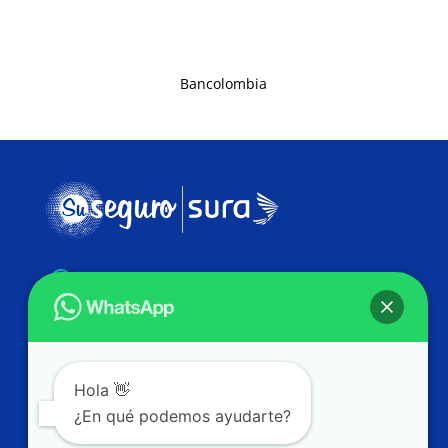
Bancolombia

Ubicación
Colombia

Línea Nacional
Hola 👋
+57 318 548 2447
¿En qué podemos ayudarte?