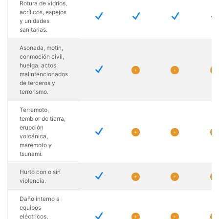
Rotura de vidrios,
acrílicos, espejos
N
N
N
y unidades
sanitarias.
Asonada, motín,
conmoción civil,
huelga, actos
N
L
L
L
malintencionados
de terceros y
terrorismo.
Terremoto,
temblor de tierra,
erupción
N
L
L
L
volcánica,
maremoto y
tsunami.
Hurto con o sin
N
L
L
L
violencia.
Daño interno a
equipos
N
eléctricos,
L
L
L