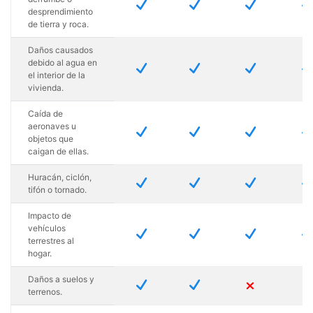
N
N
N
desprendimiento
de tierra y roca.
Daños causados
debido al agua en
N
N
N
el interior de la
vivienda.
Caída de
aeronaves u
N
N
N
objetos que
caigan de ellas.
Huracán, ciclón,
N
N
N
tifón o tornado.
Impacto de
vehículos
N
N
N
terrestres al
hogar.
Daños a suelos y
N
N
M
terrenos.