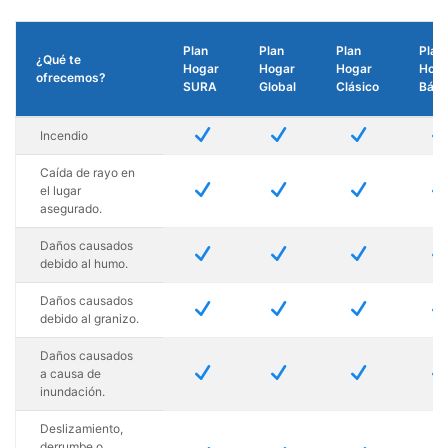
Plan
Plan
Plan
Plan
¿Qué te
Hogar
Hogar
Hogar
Hoga
ofrecemos?
SURA
Global
Clásico
Bási
N
N
N
Incendio
Caída de rayo en
N
N
N
el lugar
asegurado.
Daños causados
N
N
N
debido al humo.
Daños causados
N
N
N
debido al granizo.
Daños causados
N
N
N
a causa de
inundación.
Deslizamiento,
derrumbe o