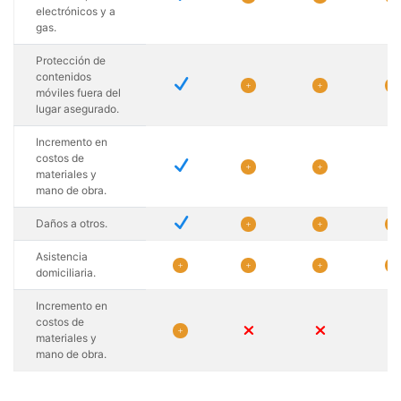
electrónicos y a
gas.
Protección de
contenidos
N
L
L
L
móviles fuera del
lugar asegurado.
Incremento en
costos de
N
L
L
materiales y
mano de obra.
N
Daños a otros.
L
L
L
Asistencia
L
L
L
L
domiciliaria.
Incremento en
costos de
M
M
L
materiales y
mano de obra.